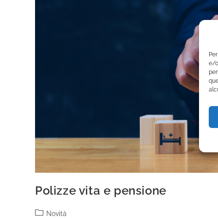
Per
e/o
per
que
alc
Polizze vita e pensione
Novità