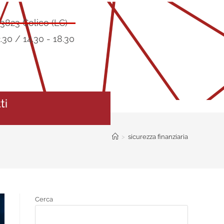
23823 Colico (LC)
.30 / 14.30 - 18.30
ti
>
sicurezza finanziaria
Cerca