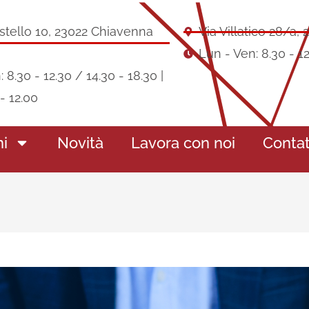
stello 10, 23022 Chiavenna
Via Villatico 28/a, 
Lun - Ven: 8.30 - 12
 8.30 - 12.30 / 14.30 - 18.30 |
- 12.00
ni
Novità
Lavora con noi
Contat