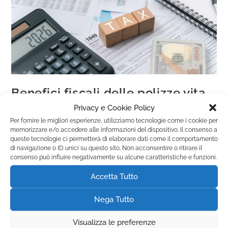
Benefici fiscali delle polizze vita
Privacy e Cookie Policy
Novità
Per fornire le migliori esperienze, utilizziamo tecnologie come i cookie per
memorizzare e/o accedere alle informazioni del dispositivo. Il consenso a
queste tecnologie ci permetterà di elaborare dati come il comportamento
Continua A Leggere
di navigazione o ID unici su questo sito. Non acconsentire o ritirare il
consenso può influire negativamente su alcune caratteristiche e funzioni.
Protezione e risparmio: un vantaggio concreto per famiglie e
professionisti Polizze vita: più di una semplice copertura La
Accetta Tutto
vita è fatta di certezze da costruire e imprevisti da affrontare.
Le…
Nega Tutto
Visualizza le preferenze