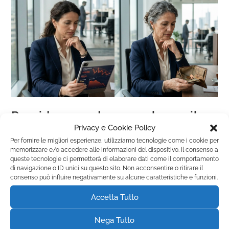
Previdenza e donne: colmare il
Privacy e Cookie Policy
divario e proteggere il domani
Per fornire le migliori esperienze, utilizziamo tecnologie come i cookie per
memorizzare e/o accedere alle informazioni del dispositivo. Il consenso a
Novità
queste tecnologie ci permetterà di elaborare dati come il comportamento
di navigazione o ID unici su questo sito. Non acconsentire o ritirare il
consenso può influire negativamente su alcune caratteristiche e funzioni.
Continua A Leggere
Accetta Tutto
Due pilastri per tutelare l'autonomia finanziaria e il futuro
delle lavoratrici Autonomia immediata e pianificazione
Nega Tutto
consapevole Il pensionamento è un momento delicato fatto