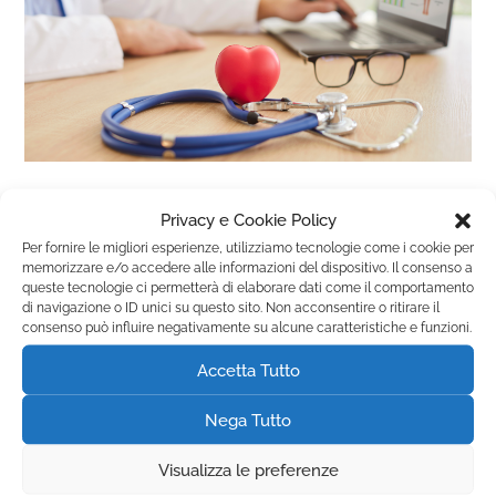
Investi nel tuo benessere
Privacy e Cookie Policy
Per fornire le migliori esperienze, utilizziamo tecnologie come i cookie per
Novità
memorizzare e/o accedere alle informazioni del dispositivo. Il consenso a
queste tecnologie ci permetterà di elaborare dati come il comportamento
di navigazione o ID unici su questo sito. Non acconsentire o ritirare il
Continua A Leggere
consenso può influire negativamente su alcune caratteristiche e funzioni.
Proteggi te stesso e la tua famiglia con scelte intelligenti per
Accetta Tutto
la salute Pensa alla tua salute La vita è imprevedibile e la
salute è il nostro bene più prezioso.…
Nega Tutto
Visualizza le preferenze