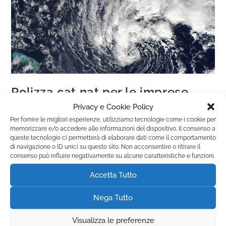
Polizza cat nat per le imprese
Privacy e Cookie Policy
Novità
Per fornire le migliori esperienze, utilizziamo tecnologie come i cookie per
memorizzare e/o accedere alle informazioni del dispositivo. Il consenso a
queste tecnologie ci permetterà di elaborare dati come il comportamento
Continua A Leggere
di navigazione o ID unici su questo sito. Non acconsentire o ritirare il
consenso può influire negativamente su alcune caratteristiche e funzioni.
Tutto quello che le imprese devono sapere sulla polizza Cat
Nat Scopri tutto sulla polizza catastrofi naturali per le
Accetta Tutto
imprese Le imprese italiane, indipendentemente dal settore
in cui operano, sono…
Nega Tutto
Visualizza le preferenze