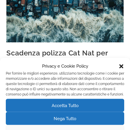
Scadenza polizza Cat Nat per
medie imprese
Privacy e Cookie Policy
Per fornire le migliori esperienze, utilizziamo tecnologie come i cookie per
Novità
memorizzare e/o accedere alle informazioni del dispositivo. Il consenso a
queste tecnologie ci permetterà di elaborare dati come il comportamento
di navigazione o ID unici su questo sito. Non acconsentire o ritirare il
Continua A Leggere
consenso può influire negativamente su alcune caratteristiche e funzioni.
Tutto quello che le medie imprese devono sapere prima del
Accetta Tutto
1° ottobre Perché la polizza Cat Nat è indispensabile per le
medie imprese Le medie imprese italiane sono
Nega Tutto
particolarmente esposte…